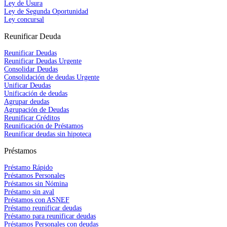
Ley de Usura
Ley de Segunda Oportunidad
Ley concursal
Reunificar Deuda
Reunificar Deudas
Reunificar Deudas Urgente
Consolidar Deudas
Consolidación de deudas Urgente
Unificar Deudas
Unificación de deudas
Agrupar deudas
Agrupación de Deudas
Reunificar Créditos
Reunificación de Préstamos
Reunificar deudas sin hipoteca
Préstamos
Préstamo Rápido
Préstamos Personales
Préstamos sin Nómina
Préstamo sin aval
Préstamos con ASNEF
Préstamo reunificar deudas
Préstamo para reunificar deudas
Préstamos Personales con deudas