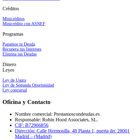
Créditos
Minicréditos
Minicrédito con ASNEF
Programas
Pagamos tu Deuda
Recupera tus Intereses
Elimina tus Deudas
Dinero
Leyes
Ley de Usura
Ley de Segunda Oportunidad
Ley concursal
Oficina y Contacto
Nombre comercial: Prestamoscondeudas.es
Responsable: Robin Hood Associates, SL.
CIF: B72966856
Dirección: Calle Hermosilla, 48 Planta 1, puerta drc 28001
Madrid – (Madrid)