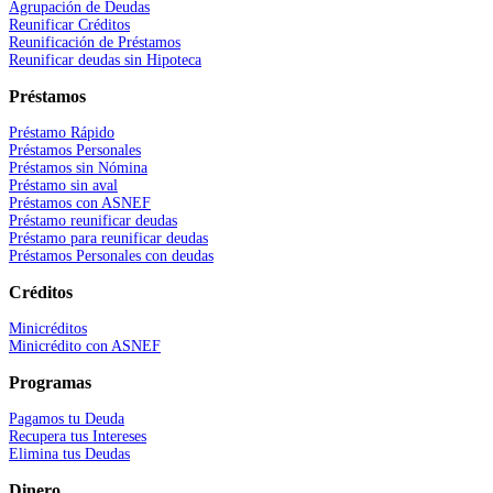
Agrupación de Deudas
Reunificar Créditos
Reunificación de Préstamos
Reunificar deudas sin Hipoteca
Préstamos
Préstamo Rápido
Préstamos Personales
Préstamos sin Nómina
Préstamo sin aval
Préstamos con ASNEF
Préstamo reunificar deudas
Préstamo para reunificar deudas
Préstamos Personales con deudas
Créditos
Minicréditos
Minicrédito con ASNEF
Programas
Pagamos tu Deuda
Recupera tus Intereses
Elimina tus Deudas
Dinero