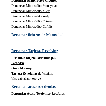
Denunciar Minicrédito Creditea
Denunciar Minicrédito Moneyman
Denunciar Minicrédito Vivus
Denunciar Minicrédito Welp
Denunciar Minicrédito Cetelem
Denunciar Minicrédito Cofidis
Reclamar ficheros de Morosidad
Reclamar Tarjetas Revolving
Reclamar tarjeta carrefour pass
Ikea visa
Oney Al campo
Tarjeta Revolving de Wizink
Visa caixabank oro go
Reclamar acoso por deudas
Denunciar Acoso Telefónico Recobros