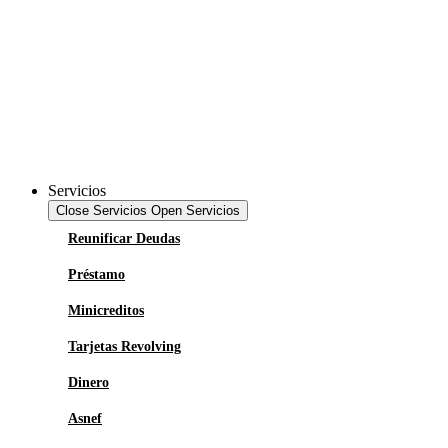
Servicios
Close Servicios
Open Servicios
Reunificar Deudas
Préstamo
Minicreditos
Tarjetas Revolving
Dinero
Asnef