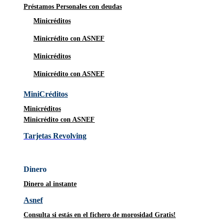
Préstamos Personales con deudas
Minicréditos
Minicrédito con ASNEF
Minicréditos
Minicrédito con ASNEF
MiniCréditos
Minicréditos
Minicrédito con ASNEF
Tarjetas Revolving
Dinero
Dinero al instante
Asnef
Consulta si estás en el fichero de morosidad Gratis!