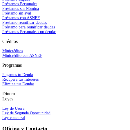
Préstamos Personales
Préstamos sin Nómina
Préstamo sin aval
Préstamos con ASNEF
Préstamo reunificar deudas
Préstamo para reunificar deudas
Préstamos Personales con deudas
Créditos
Minicréditos
Minicrédito con ASNEF
Programas
Pagamos tu Deuda
Recupera tus Intereses
Elimina tus Deudas
Dinero
Leyes
Ley de Usura
Ley de Segunda Oportunidad
Ley concursal
Oficina y Contacto