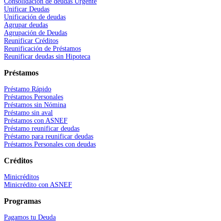
Consolidación de deudas Urgente
Unificar Deudas
Unificación de deudas
Agrupar deudas
Agrupación de Deudas
Reunificar Créditos
Reunificación de Préstamos
Reunificar deudas sin Hipoteca
Préstamos
Préstamo Rápido
Préstamos Personales
Préstamos sin Nómina
Préstamo sin aval
Préstamos con ASNEF
Préstamo reunificar deudas
Préstamo para reunificar deudas
Préstamos Personales con deudas
Créditos
Minicréditos
Minicrédito con ASNEF
Programas
Pagamos tu Deuda